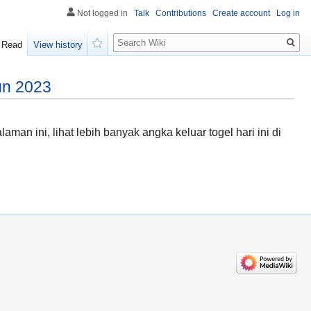
Not logged in
Talk
Contributions
Create account
Log in
Search
Read
View history
Watch
un 2023
an ini, lihat lebih banyak angka keluar togel hari ini di